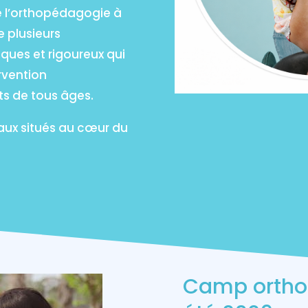
e l’orthopédagogie à
 plusieurs
ues et rigoureux qui
rvention
s de tous âges.
aux situés au cœur du
Camp ortho