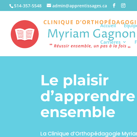
514-357-5548
admin@apprentissages.ca
Accueil
Équip
Carrières
Le plaisir
d’apprendre
ensemble
La Clinique d’Orthopédagogie Myri