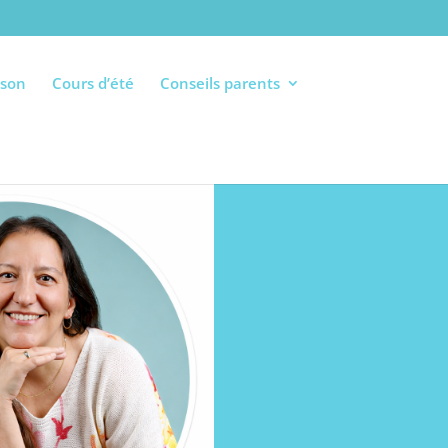
ison
Cours d’été
Conseils parents