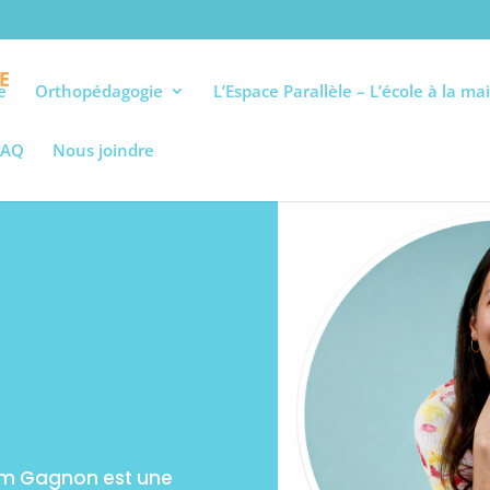
e
Orthopédagogie
L’Espace Parallèle – L’école à la ma
FAQ
Nous joindre
am Gagnon est une