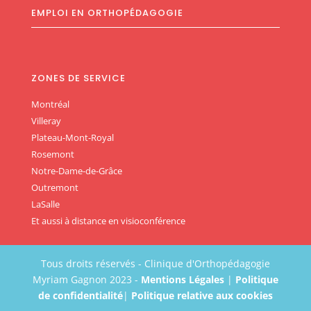
EMPLOI EN ORTHOPÉDAGOGIE
ZONES DE SERVICE
Montréal
Villeray
Plateau-Mont-Royal
Rosemont
Notre-Dame-de-Grâce
Outremont
LaSalle
Et aussi à distance en visioconférence
Tous droits réservés - Clinique d'Orthopédagogie
Myriam Gagnon 2023 -
Mentions Légales
|
Politique
de confidentialité
|
Politique relative aux cookies