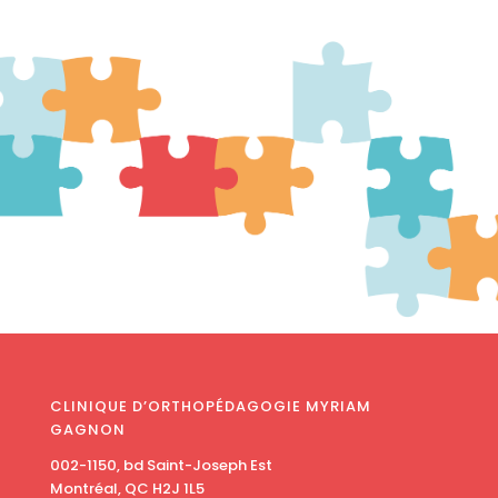
CLINIQUE D’ORTHOPÉDAGOGIE MYRIAM
GAGNON
002-1150, bd Saint-Joseph Est
Montréal, QC H2J 1L5